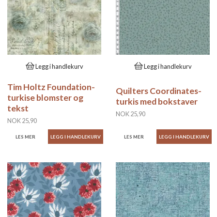
Legg i handlekurv
Legg i handlekurv
Tim Holtz Foundation-
Quilters Coordinates-
turkise blomster og
turkis med bokstaver
tekst
NOK 25,90
NOK 25,90
LES MER
LES MER