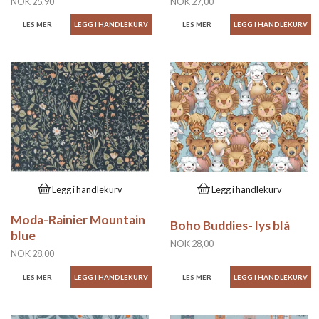
NOK 25,90
NOK 27,00
LES MER
LES MER
Legg i handlekurv
Legg i handlekurv
Moda-Rainier Mountain
Boho Buddies- lys blå
blue
NOK 28,00
NOK 28,00
LES MER
LES MER