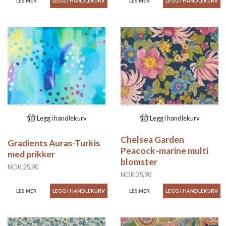
LES MER
LES MER
Legg i handlekurv
Legg i handlekurv
Chelsea Garden
Gradients Auras-Turkis
Peacock-marine multi
med prikker
blomster
NOK 25,90
NOK 25,90
LES MER
LES MER