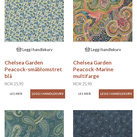
Legg i handlekurv
Legg i handlekurv
Chelsea Garden
Chelsea Garden
Peacock-småblomstret
Peacock-Marine
blå
multifarge
NOK 25,90
NOK 25,90
LES MER
LES MER