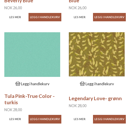
Beverly Blue
Blue
NOK 26,00
NOK 26,00
LES MER
LES MER
Legg i handlekurv
Legg i handlekurv
Tula Pink-True Color -
Legendary Love- grønn
turkis
NOK 28,00
NOK 28,00
LES MER
LES MER