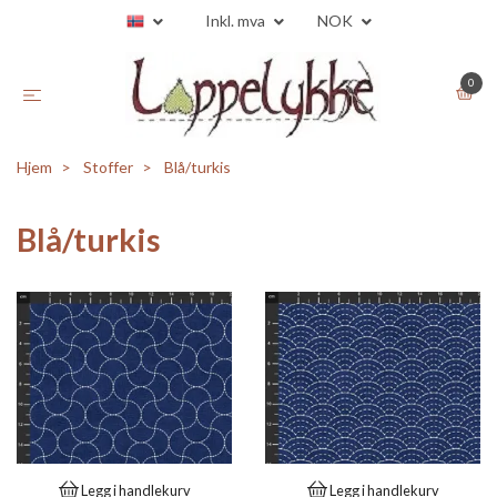
Inkl. mva
NOK
0
Hjem
Stoffer
Blå/turkis
Blå/turkis
Legg i handlekurv
Legg i handlekurv