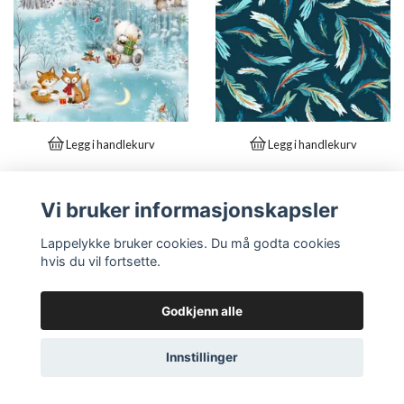
Legg i handlekurv
Legg i handlekurv
Woodland Gifts- blå
Zooming Chickens-blå
snømotiv med rever og
Vi bruker informasjonskapsler
fjær
isbjørn
NOK 25,90
Lappelykke bruker cookies. Du må godta cookies
NOK 25,90
hvis du vil fortsette.
LES MER
LES MER
Godkjenn alle
Innstillinger