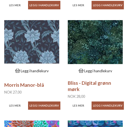
LES MER
LES MER
Legg i handlekurv
Legg i handlekurv
Bliss - Digital grønn
Morris Manor-blå
mørk
NOK 27,00
NOK 28,00
LES MER
LES MER