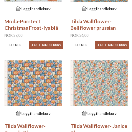
Legg i handlekurv
Legg i handlekurv
Moda-Purrfect
Tilda Wallflower-
Christmas Frost-lys blå
Bellflower prussian
NOK 27,00
NOK 26,00
LES MER
LES MER
Legg i handlekurv
Legg i handlekurv
Tilda Wallflower-
Tilda Wallflower- Janice