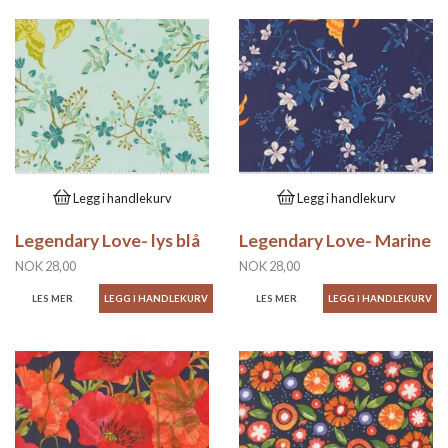
Legg i handlekurv
Legg i handlekurv
Legendary Love- lys blå
Legendary Love- Marine
NOK 28,00
NOK 28,00
LES MER
LES MER