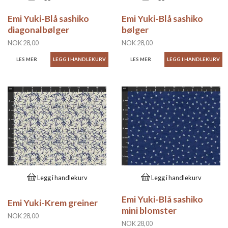
Emi Yuki-Blå sashiko
Emi Yuki-Blå sashiko
diagonalbølger
bølger
NOK 28,00
NOK 28,00
LES MER
LES MER
Legg i handlekurv
Legg i handlekurv
Emi Yuki-Blå sashiko
Emi Yuki-Krem greiner
mini blomster
NOK 28,00
NOK 28,00