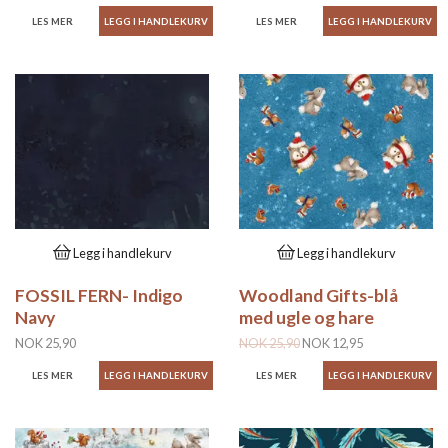
LES MER
LES MER
Legg i handlekurv
Legg i handlekurv
FOSSIL FERN- Indigo
Woodland Gifts-blå
Navy
med ugle og hare
NOK 25,90
NOK 25,90
NOK 12,95
LES MER
LES MER