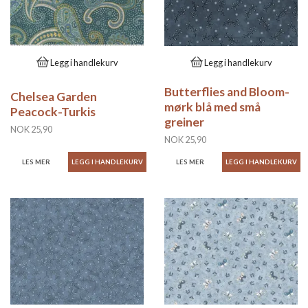
Legg i handlekurv
Legg i handlekurv
Butterflies and Bloom-
Chelsea Garden
mørk blå med små
Peacock-Turkis
greiner
NOK 25,90
NOK 25,90
LES MER
LES MER