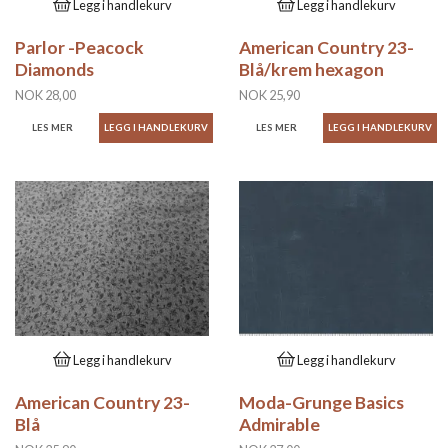
Legg i handlekurv
Legg i handlekurv
Parlor -Peacock
American Country 23-
Diamonds
Blå/krem hexagon
NOK 28,00
NOK 25,90
LES MER
LES MER
Legg i handlekurv
Legg i handlekurv
American Country 23-
Moda-Grunge Basics
Blå
Admirable