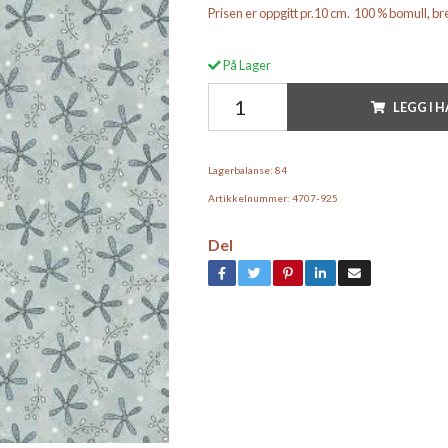
Prisen er oppgitt pr.10 cm. 100 % bomull, 
På Lager
LEGG I 
Lagerbalanse:
84
Artikkelnummer:
4707-925
Del