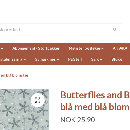
Abonnement - Stoffpakker
Mønster og Bøker
AnnAKA
 stabilisering
Symaskiner
På Stell
Salg
Blogg
med blå blomster
Butterflies and 
blå med blå blom
NOK 25,90