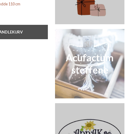
bredde 110 cm
HANDLEKURV
Acufactum
stoffene