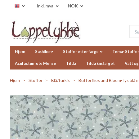
Inkl. mva
NOK
Hjem
Sashiko
Stoffer etter farge
Tema- Stoffer
Acufactum ute Menze
Tilda
Tilda Ensfarget
Vatt og
Hjem
Stoffer
Blå/turkis
Butterflies and Bloom- lys blå 