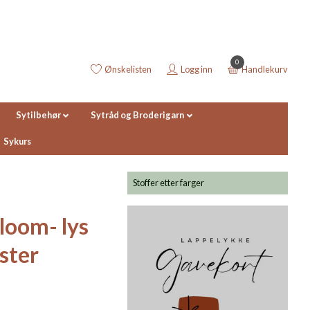
0
Ønskelisten
Logg inn
Handlekurv
Sytilbehør
Sytråd og Broderigarn
Sykurs
Stoffer etter farger
Bloom- lys
ster