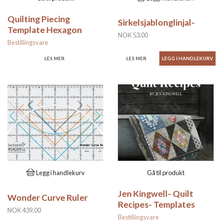
Quilting Piecing
Sirkelsjablonglinjal-
Template Hexagon
NOK 53,00
Bestillingsvare
LES MER
LES MER
Legg i handlekurv
Gå til produkt
Jen Kingwell- Quilt
Wonder Curve Ruler
Recipes- Templates
NOK 439,00
Bestillingsvare