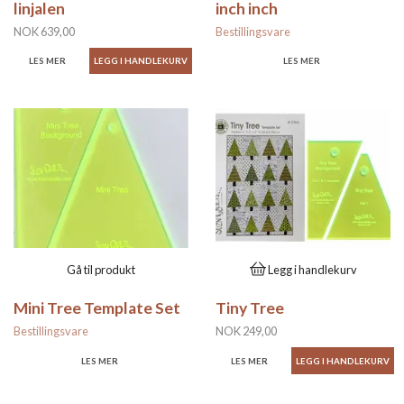
linjalen
inch inch
NOK 639,00
Bestillingsvare
LES MER
LES MER
Gå til produkt
Legg i handlekurv
Mini Tree Template Set
Tiny Tree
Bestillingsvare
NOK 249,00
LES MER
LES MER