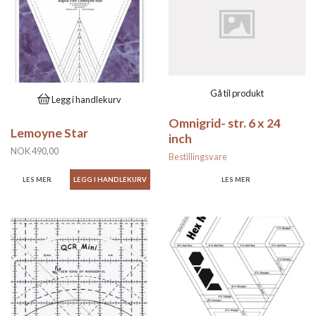
Gå til produkt
Legg i handlekurv
Omnigrid- str. 6 x 24
Lemoyne Star
inch
NOK 490,00
Bestillingsvare
LES MER
LES MER