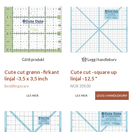
Gå til produkt
Legg i handlekurv
Cute cut grønn -firkant
Cute cut -square up
linjal -3,5 x 3,5 inch
linjal -12,5 "
Bestillingsvare
NOK 359,00
LES MER
LES MER