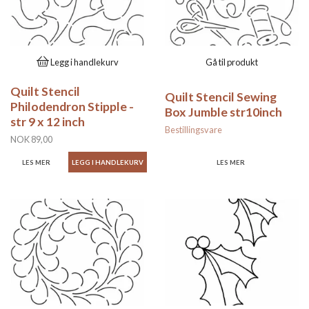
Legg i handlekurv
Gå til produkt
Quilt Stencil
Quilt Stencil Sewing
Philodendron Stipple -
Box Jumble str10inch
str 9 x 12 inch
Bestillingsvare
NOK 89,00
LES MER
LES MER