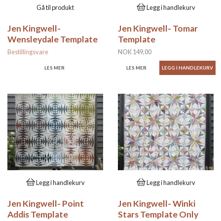
Gå til produkt
Legg i handlekurv
Jen Kingwell-
Jen Kingwell- Tomar
Wensleydale Template
Template
Bestillingsvare
NOK 149,00
LES MER
LES MER
Legg i handlekurv
Legg i handlekurv
Jen Kingwell- Point
Jen Kingwell- Winki
Addis Template
Stars Template Only