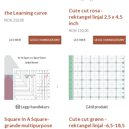
Cute cut rosa -
the Learning curve
rektangel linjal 2,5 x 4,5
NOK 210,00
inch
NOK 110,00
LES MER
LES MER
Legg i handlekurv
Gå til produkt
Square In A Square-
Cute cut grønn -
grande multipurpose
rektangel linjal -6,5-18,5