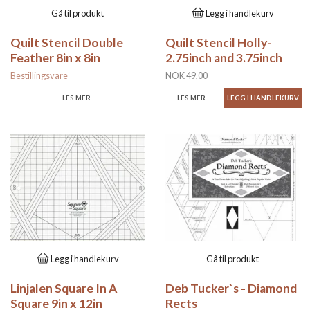
Gå til produkt
Legg i handlekurv
Quilt Stencil Double
Quilt Stencil Holly-
Feather 8in x 8in
2.75inch and 3.75inch
Bestillingsvare
NOK 49,00
LES MER
LES MER
Legg i handlekurv
Gå til produkt
Linjalen Square In A
Deb Tucker`s - Diamond
Square 9in x 12in
Rects