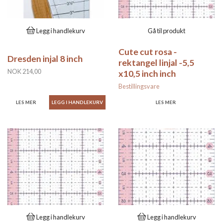
Legg i handlekurv
Gå til produkt
Cute cut rosa -
Dresden injal 8 inch
rektangel linjal -5,5
NOK 214,00
x10,5 inch inch
Bestillingsvare
LES MER
LES MER
Legg i handlekurv
Legg i handlekurv