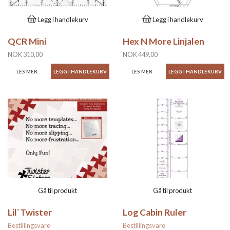
Legg i handlekurv
Legg i handlekurv
QCR Mini
Hex N More Linjalen
NOK 310,00
NOK 449,00
LES MER
LES MER
Gå til produkt
Gå til produkt
Lil`Twister
Log Cabin Ruler
Bestillingsvare
Bestillingsvare