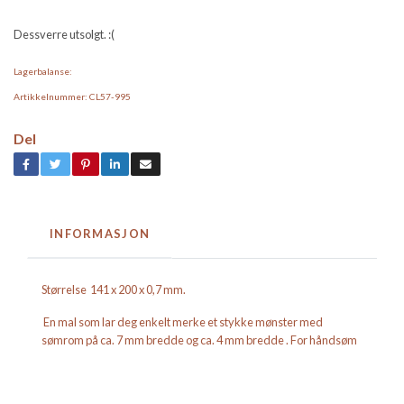
Dessverre utsolgt. :(
Lagerbalanse:
Artikkelnummer:
CL57-995
Del
INFORMASJON
Størrelse 141 x 200 x 0,7 mm.
En mal som lar deg enkelt merke et stykke mønster med
sømrom på ca. 7 mm bredde og ca. 4 mm bredde . For håndsøm