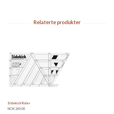
Sidekick Ruler
St
NOK 269,00
NO