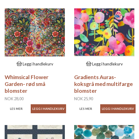
Legg i handlekurv
Legg i handlekurv
Whimsical Flower
Gradients Auras-
Garden- rød små
koksgrå med multifarge
blomster
blomster
NOK 28,00
NOK 25,90
LES MER
LES MER