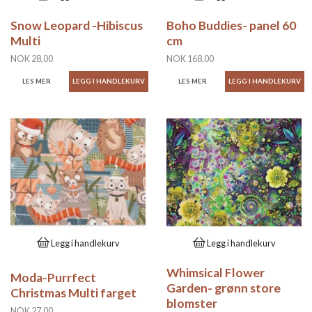
Snow Leopard -Hibiscus
Boho Buddies- panel 60
Multi
cm
NOK 28,00
NOK 168,00
LES MER
LES MER
Legg i handlekurv
Legg i handlekurv
Whimsical Flower
Moda-Purrfect
Garden- grønn store
Christmas Multi farget
blomster
NOK 27,00