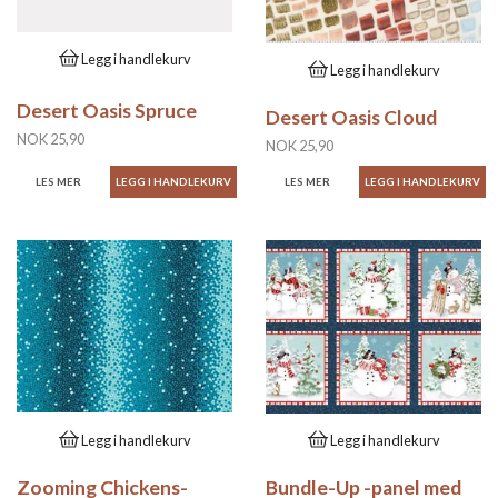
Legg i handlekurv
Legg i handlekurv
Desert Oasis Spruce
Desert Oasis Cloud
NOK 25,90
NOK 25,90
LES MER
LES MER
Legg i handlekurv
Legg i handlekurv
Zooming Chickens-
Bundle-Up -panel med