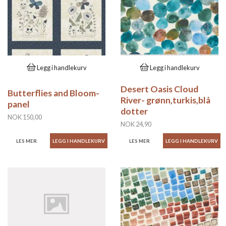
Legg i handlekurv
Legg i handlekurv
Desert Oasis Cloud
Butterflies and Bloom-
River- grønn,turkis,blå
panel
dotter
NOK 150,00
NOK 24,90
LES MER
LES MER