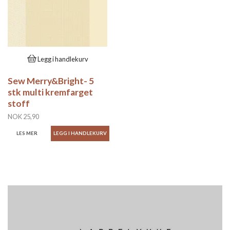
Legg i handlekurv
Sew Merry&Bright- 5
stk multi kremfarget
stoff
NOK 25,90
LES MER