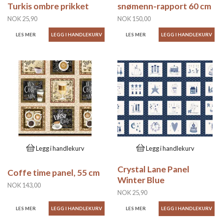
Turkis ombre prikket
snømenn-rapport 60 cm
NOK 25,90
NOK 150,00
LES MER
LES MER
Legg i handlekurv
Legg i handlekurv
Crystal Lane Panel
Coffe time panel, 55 cm
Winter Blue
NOK 143,00
NOK 25,90
LES MER
LES MER