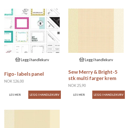
Legg i handlekurv
Legg i handlekurv
Sew Merry & Bright-5
Figo- labels panel
stk multi farger krem
NOK 126,00
NOK 25,90
LES MER
LES MER