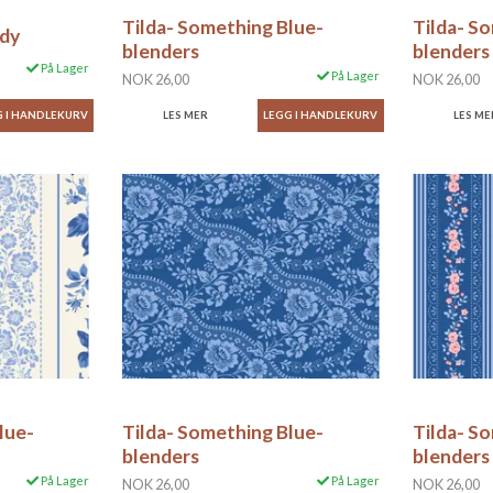
Tilda- Something Blue-
Tilda- S
ndy
blenders
blenders
På Lager
På Lager
NOK 26,00
NOK 26,00
LES MER
LES ME
lue-
Tilda- Something Blue-
Tilda- S
blenders
blenders
På Lager
På Lager
NOK 26,00
NOK 26,00