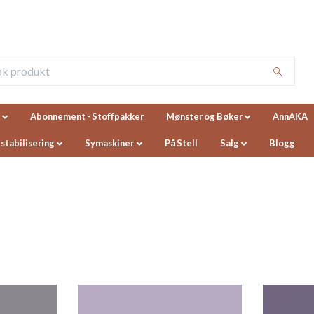
Abonnement - Stoffpakker
Mønster og Bøker
AnnAKA
 stabilisering
Symaskiner
På Stell
Salg
Blogg