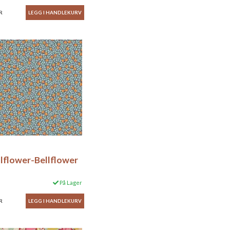
R
llflower-Bellflower
På Lager
R