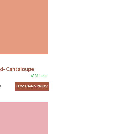
id- Cantaloupe
På Lager
R