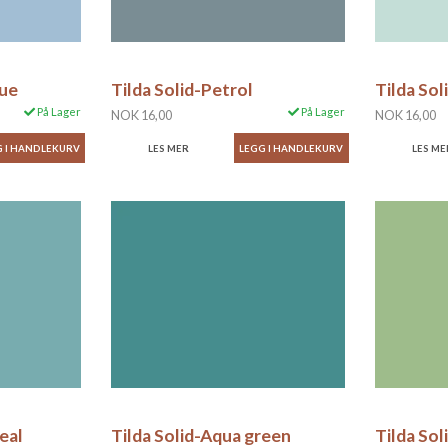
lue
Tilda Solid-Petrol
Tilda Sol
På Lager
På Lager
NOK 16,00
NOK 16,00
LES MER
LES ME
eal
Tilda Solid-Aqua green
Tilda Sol