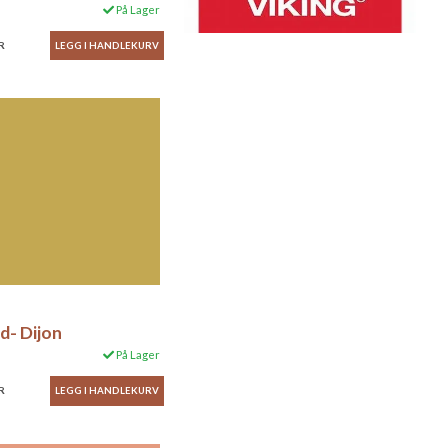
På Lager
R
id- Dijon
På Lager
R