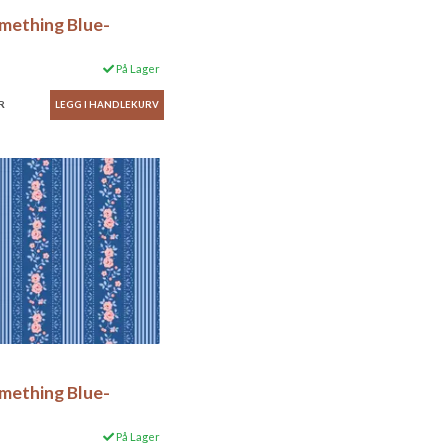
omething Blue-
På Lager
R
omething Blue-
På Lager