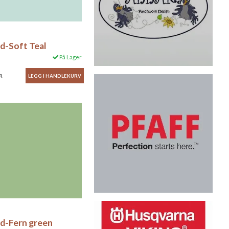
id-Soft Teal
På Lager
R
id-Fern green