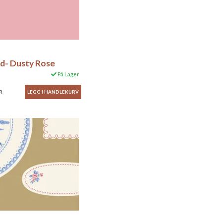
id- Dusty Rose
På Lager
R