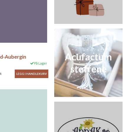
Acufactum
id-Aubergin
På Lager
stoffene
R