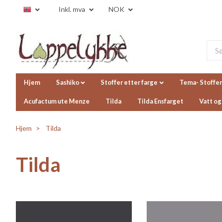
Inkl. mva
NOK
Hjem
Sashiko
Stoffer etter farge
Tema- Stoffer
Acufactum ute Menze
Tilda
Tilda Ensfarget
Vatt og
Hjem
Tilda
Tilda