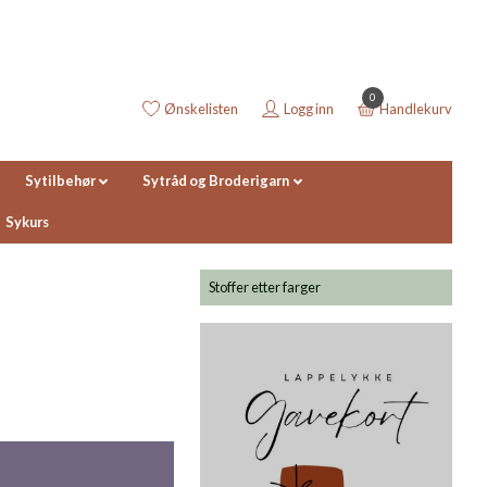
0
Ønskelisten
Logg inn
Handlekurv
Sytilbehør
Sytråd og Broderigarn
Sykurs
Stoffer etter farger