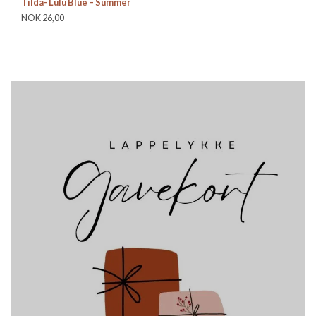
Tilda- Lulu Blue – Summer
Ma
NOK 26,00
Be