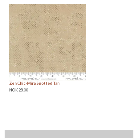
Zen Chic-Mira Spotted Tan
Ze
NOK 28,00
NO