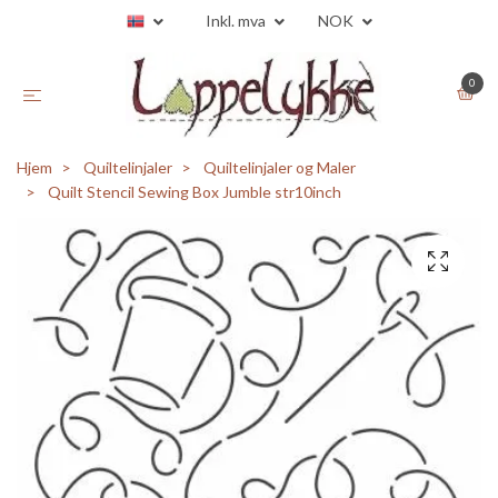
Inkl. mva
NOK
0
Hjem
Quiltelinjaler
Quiltelinjaler og Maler
Quilt Stencil Sewing Box Jumble str10inch