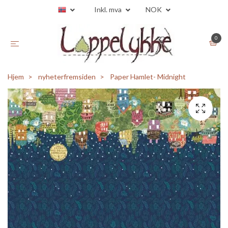
Inkl. mva
NOK
0
Hjem
nyheterfremsiden
Paper Hamlet- Midnight