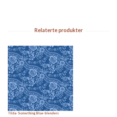
Tilda- Something Blue-blenders
Ze