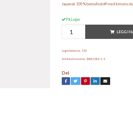
Japansk 100 % bomullsstoff med kimono s
På Lager
LEGG I 
Lagerbalanse:
120
Artikkelnummer:
B88218Z-1-5
Del