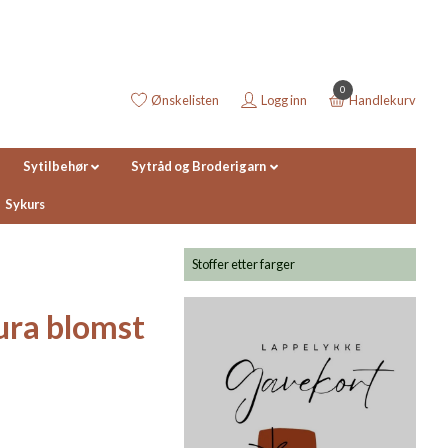
0
Ønskelisten
Logg inn
Handlekurv
Sytilbehør
Sytråd og Broderigarn
Sykurs
Stoffer etter farger
ura blomst