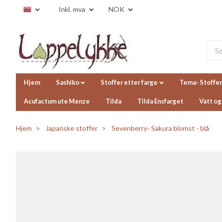
Inkl. mva
NOK
Hjem
Sashiko
Stoffer etter farge
Tema- Stoffer
Acufactum ute Menze
Tilda
Tilda Ensfarget
Vatt og
Hjem
Japanske stoffer
Sevenberry- Sakura blomst - blå