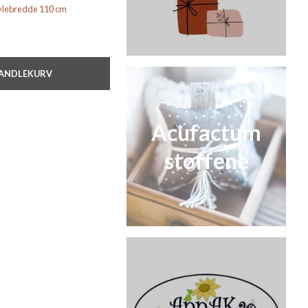
tylebredde 110 cm
HANDLEKURV
Acufactum
stoffene