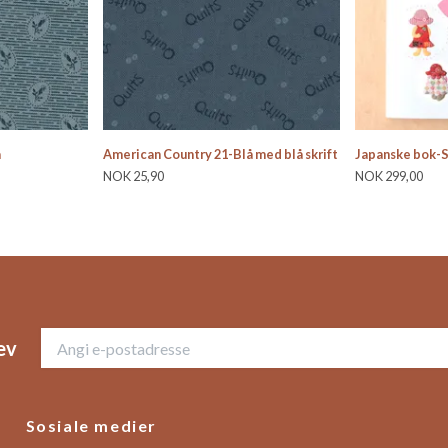
å
American Country 21-Blå med blå skrift
Japanske bok-
NOK 25,90
NOK 299,00
ev
Sosiale medier