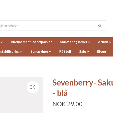
Abonnement - Stoffpakker
Mønster og Bøker
AnnAKA
 stabilisering
Symaskiner
På Stell
Salg
Blogg
Sevenberry- Sak
- blå
NOK 29,00