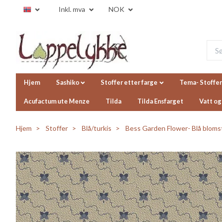
Inkl. mva
NOK
Hjem
Sashiko
Stoffer etter farge
Tema- Stoffer
Acufactum ute Menze
Tilda
Tilda Ensfarget
Vatt og
Hjem
Stoffer
Blå/turkis
Bess Garden Flower- Blå bloms