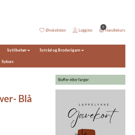
0
Ønskelisten
Logg inn
Handlekurv
Sytilbehør
Sytråd og Broderigarn
Sykurs
Stoffer etter farger
wer- Blå