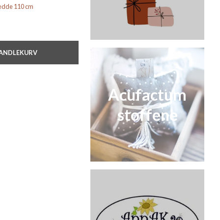
bredde 110 cm
HANDLEKURV
Acufactum
stoffene