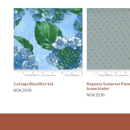
Cottage Bleu Mist-blå
Regency Somerset Parma
brune blader
NOK 25,90
NOK 25,90