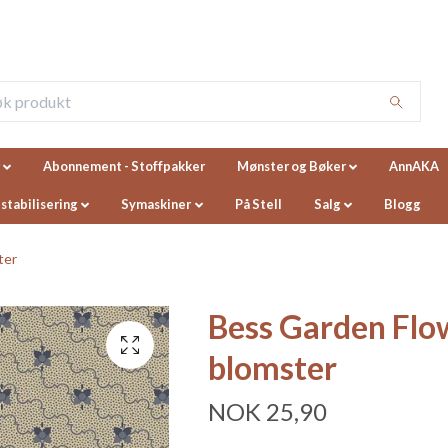
Abonnement - Stoffpakker
Mønster og Bøker
AnnAKA
 stabilisering
Symaskiner
På Stell
Salg
Blogg
ter
Bess Garden Flo
blomster
NOK 25,90