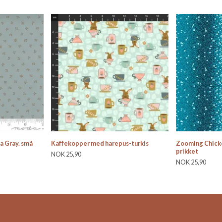
 Gray. små
Kaffekopper med harepus-turkis
Zooming Chick
prikket
NOK 25,90
NOK 25,90