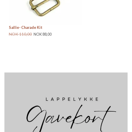
Sallie- Charade Kit
Re
NOK 110,00
NO
NOK 88,00