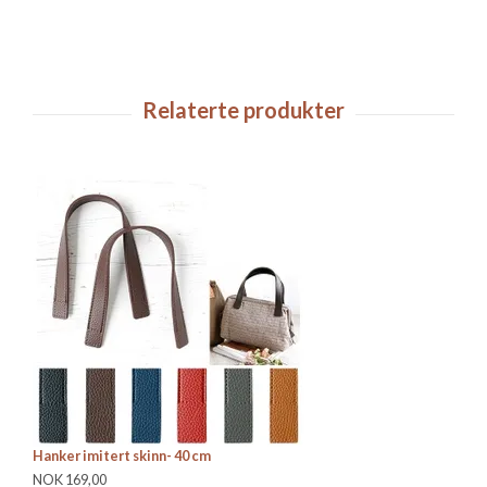
Hanker imitert skinn- 40 cm
Ve
NOK 169,00
NO