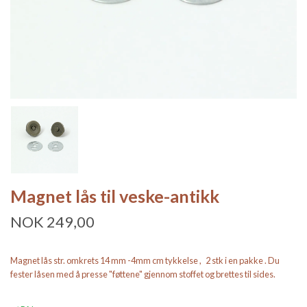
Magnet lås til veske-antikk
NOK 249,00
Magnet lås str. omkrets 14 mm -4mm cm tykkelse , 2 stk i en pakke . Du
fester låsen med å presse "føttene" gjennom stoffet og brettes til sides.