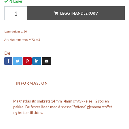
På Lager
LEGG I HANDLEKURV
Lagerbalanse:
20
Artikkelnummer:
M72-AG
Del
INFORMASJON
Magnet lås str. omkrets 14 mm -4mm cm tykkelse , 2 stk i en
pakke . Du fester låsen med å presse "føttene" gjennom stoffet
og brettes til sides.