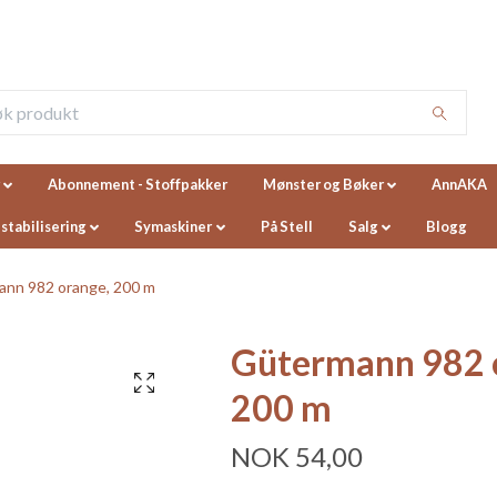
Abonnement - Stoffpakker
Mønster og Bøker
AnnAKA
 stabilisering
Symaskiner
På Stell
Salg
Blogg
nn 982 orange, 200 m
Gütermann 982 
200 m
NOK 54,00