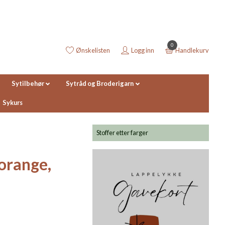
0
Ønskelisten
Logg inn
Handlekurv
Sytilbehør
Sytråd og Broderigarn
Sykurs
Stoffer etter farger
orange,