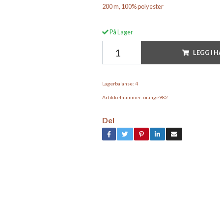
200 m, 100% polyester
På Lager
LEGG I 
Lagerbalanse:
4
Artikkelnummer:
orange982
Del