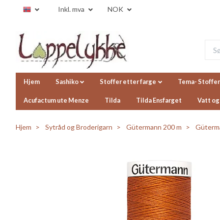
Inkl. mva
NOK
Hjem
Sashiko
Stoffer etter farge
Tema- Stoffer
Acufactum ute Menze
Tilda
Tilda Ensfarget
Vatt og
Hjem
Sytråd og Broderigarn
Gütermann 200 m
Güterma