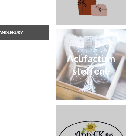
HANDLEKURV
Acufactum
stoffene