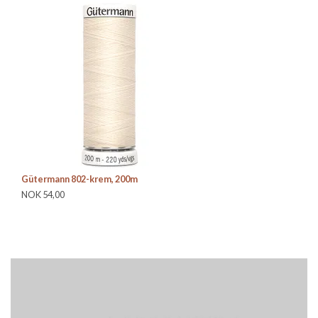
Gütermann 802-krem, 200m
Gü
NOK 54,00
NO