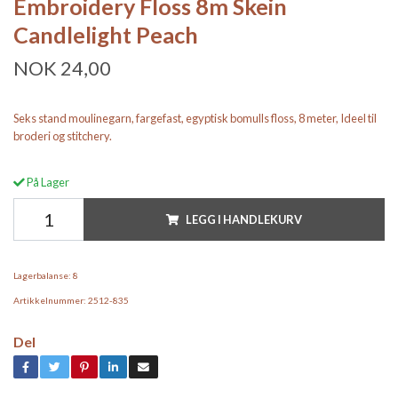
Embroidery Floss 8m Skein
Candlelight Peach
NOK 24,00
Seks stand moulinegarn, fargefast, egyptisk bomulls floss, 8 meter, Ideel til
broderi og stitchery.
På Lager
LEGG I HANDLEKURV
Lagerbalanse:
8
Artikkelnummer:
2512-835
Del