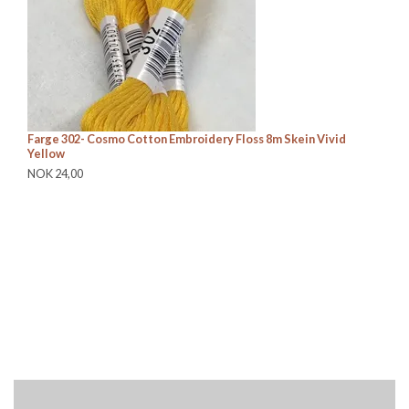
Farge 302- Cosmo Cotton Embroidery Floss 8m Skein Vivid
Fa
Yellow
G
NOK 24,00
NO