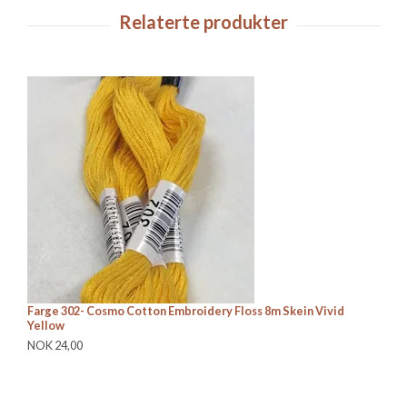
Farge 302- Cosmo Cotton Embroidery Floss 8m Skein Vivid
Fa
Yellow
Ye
NOK 24,00
NO