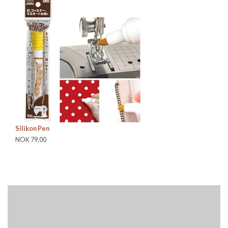
Silikon Pen
Ul
NOK 79,00
NO