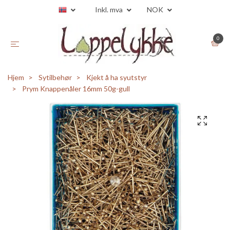
Inkl. mva
NOK
0
Hjem
Sytilbehør
Kjekt å ha syutstyr
Prym Knappenåler 16mm 50g-gull