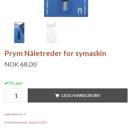
Prym Nåletreder for symaskin
NOK 68,00
På Lager
LEGG I HANDLEKURV
Lagerbalanse:
3
Artikkelnummer:
prym611126