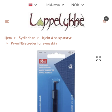
Inkl. mva
NOK
0
Hjem
Sytilbehør
Kjekt å ha syutstyr
Prym Nåletreder for symaskin