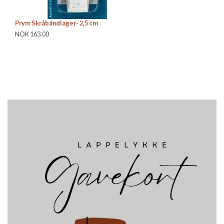
Prym Skråbåndlager- 2,5 cm
Ho
NOK 163,00
Be