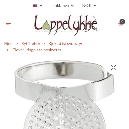
Inkl. mva
NOK
0
Hjem
Sytilbehør
Kjekt å ha syutstyr
Clover- ringplate beskytter