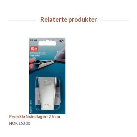
Prym Skråbåndlager- 2,5 cm
Si
NOK 163,00
NO