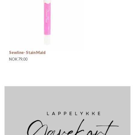
Sewline- Stain Maid
Pr
NOK 79,00
NO