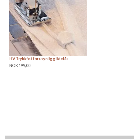
HV Trykkfot for usynlig glidelås
Gr
NOK 199,00
NO