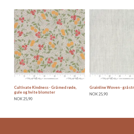
Cultivate Kindness - Grå med røde,
Grainline Woven - grå st
gule og hvite blomster
NOK 25,90
NOK 25,90