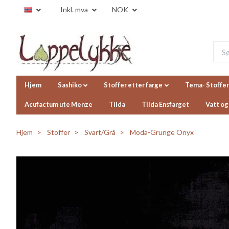
Inkl. mva
NOK
Hjem
Sashiko
Stoffer etter farge
Tema- Stoffer
Acufactum ute Menze
Tilda
Tilda Ensfarget
Vatt og
Hjem
Stoffer
Svart/Grå
Moda-Grunge Onyx