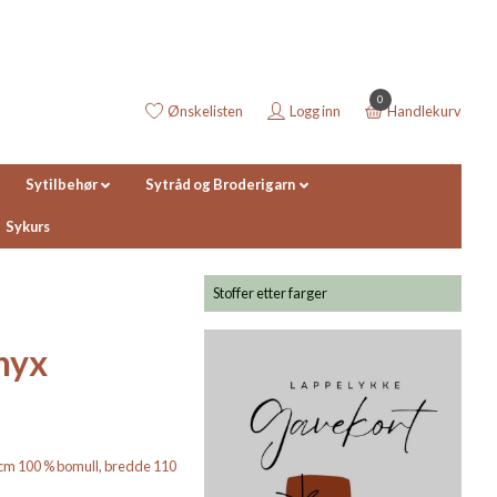
0
Ønskelisten
Logg inn
Handlekurv
Sytilbehør
Sytråd og Broderigarn
Sykurs
Stoffer etter farger
nyx
0 cm 100 % bomull, bredde 110