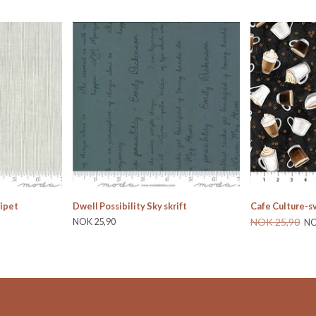
ripet
Dwell Possibility Sky skrift
Cafe Culture-s
NOK 25,90
NOK 25,90
NO