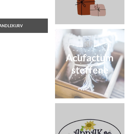
HANDLEKURV
Acufactum
stoffene