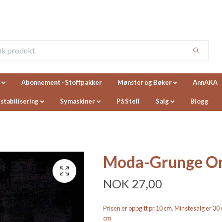
Abonnement - Stoffpakker
Mønster og Bøker
AnnAKA
 stabilisering
Symaskiner
På Stell
Salg
Blogg
Moda-Grunge O
NOK 27,00
Prisen er oppgitt pr.10 cm. Minstesalg er 3
cm