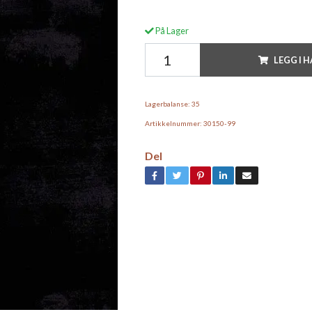
På Lager
LEGG I 
Lagerbalanse:
35
Artikkelnummer:
30150-99
Del