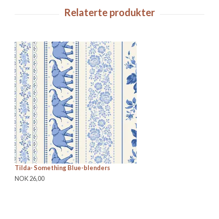
Tilda- Something Blue-blenders
Ti
NOK 26,00
NO