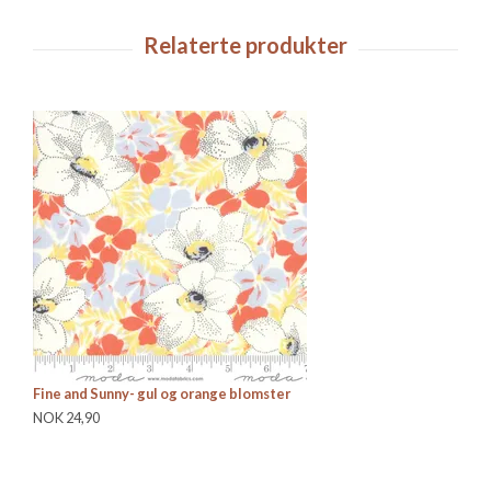
Fine and Sunny- gul og orange blomster
Mo
NOK 24,90
Be