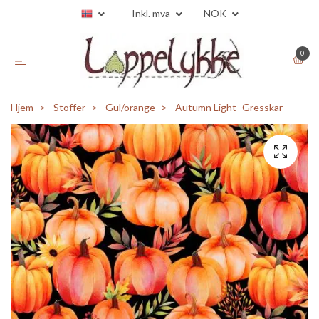
Inkl. mva
NOK
0
Hjem
Stoffer
Gul/orange
Autumn Light -Gresskar