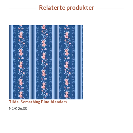
Tilda- Something Blue-blenders
Ti
NOK 26,00
NO