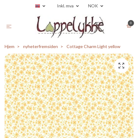
Inkl. mva
NOK
0
Hjem
nyheterfremsiden
Cottage Charm Light yellow