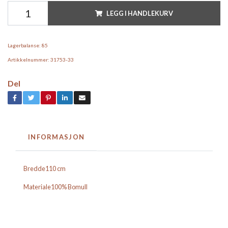
LEGG I HANDLEKURV
Lagerbalanse:
85
Artikkelnummer:
31753-33
Del
INFORMASJON
Bredde
110 cm
Materiale
100% Bomull