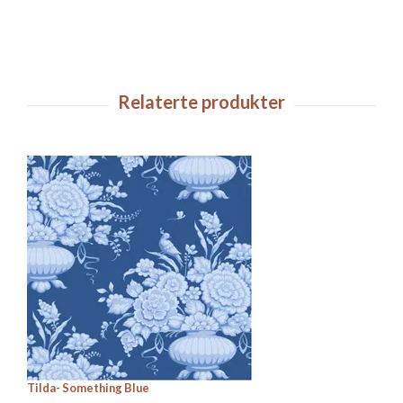
Tilda- Something Blue
Ti