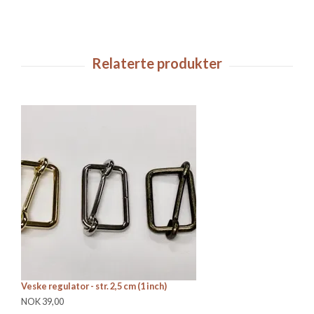
Veske regulator - str. 2,5 cm (1 inch)
Ve
NOK 39,00
NO