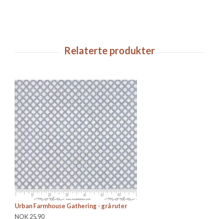
Urban Farmhouse Gathering - grå ruter
Hi
NOK 25,90
NO