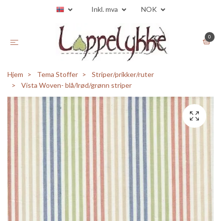
Inkl. mva
NOK
0
Hjem
Tema Stoffer
Striper/prikker/ruter
Vista Woven- blå/lrød/grønn striper