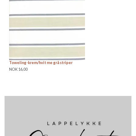
Toweling-krem/hvit me grå striper
To
NOK 16,00
NO