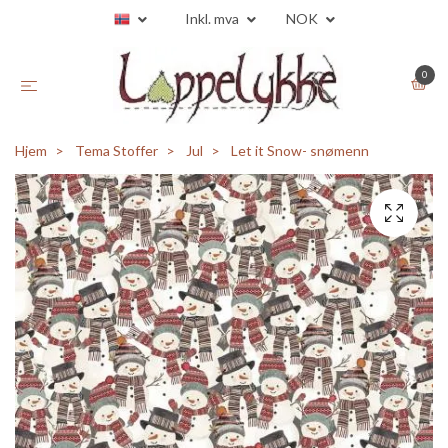
Inkl. mva
NOK
0
Hjem
Tema Stoffer
Jul
Let it Snow- snømenn