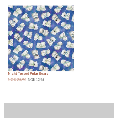
Night Tossed Polar Bears
Sn
NOK 25,90
NO
NOK 12,95