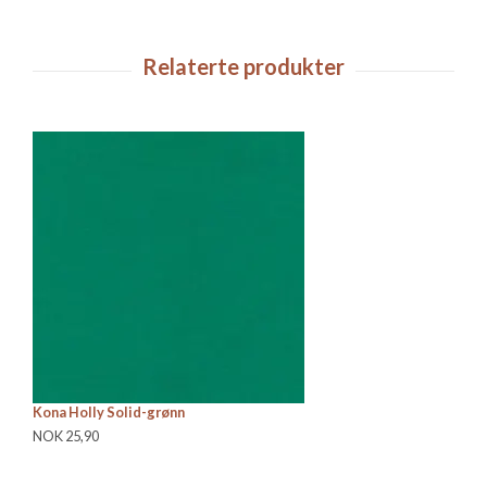
Kona Holly Solid-grønn
Ti
NOK 25,90
NO