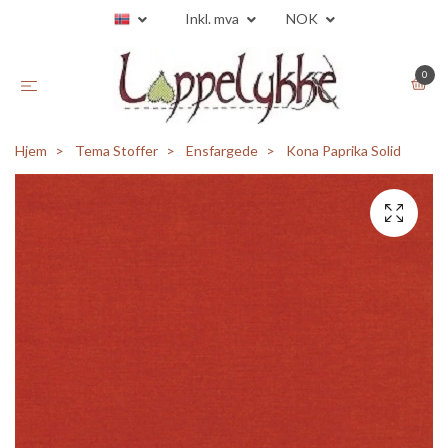
Inkl. mva
NOK
0
Hjem
Tema Stoffer
Ensfargede
Kona Paprika Solid