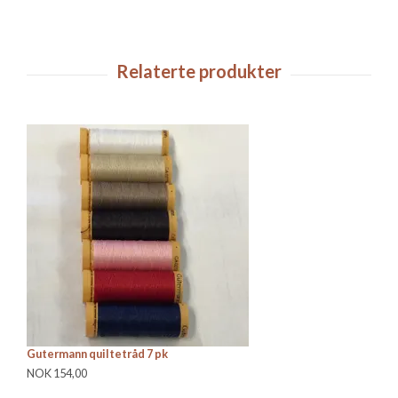
Gutermann quiltetråd 7 pk
Gu
NOK 154,00
NO