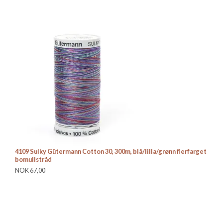
4109 Sulky Gûtermann Cotton 30, 300m, blå/lilla/grønn flerfarget
10
bomullstråd
NO
NOK 67,00