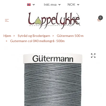
Inkl. mva
NOK
0
Hjem
Sytråd og Broderigarn
Gûtermann 500 m
Gutermann col 040 mellomgrå -500m