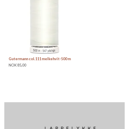
Gutermann col.111 melkehvit-500 m
Gu
NOK 85,00
NO