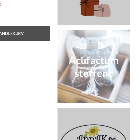
d.
HANDLEKURV
Acufactum
stoffene