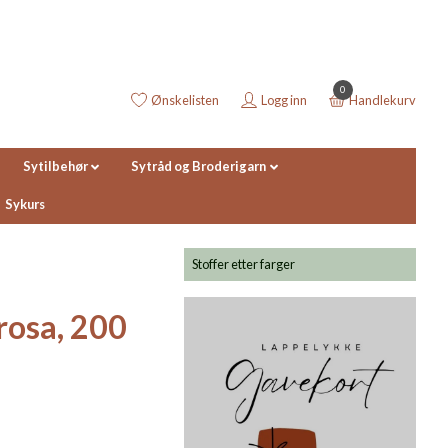
0
Ønskelisten
Logg inn
Handlekurv
Sytilbehør
Sytråd og Broderigarn
Sykurs
Stoffer etter farger
osa, 200