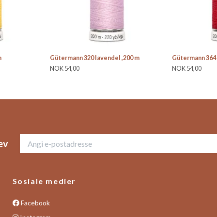
m
Gütermann 320 lavendel ,200 m
Gütermann 364 
NOK 54,00
NOK 54,00
ev
Sosiale medier
Facebook