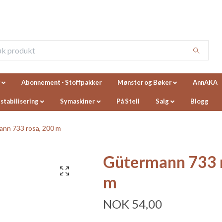
Abonnement - Stoffpakker
Mønster og Bøker
AnnAKA
 stabilisering
Symaskiner
På Stell
Salg
Blogg
nn 733 rosa, 200 m
Gütermann 733 r
m
NOK 54,00