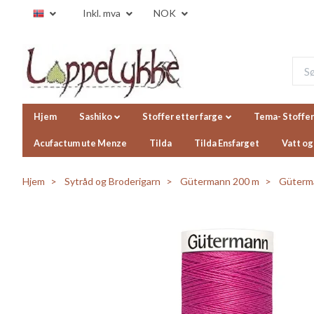
Inkl. mva
NOK
Hjem
Sashiko
Stoffer etter farge
Tema- Stoffer
Acufactum ute Menze
Tilda
Tilda Ensfarget
Vatt og
Hjem
Sytråd og Broderigarn
Gütermann 200 m
Güterma