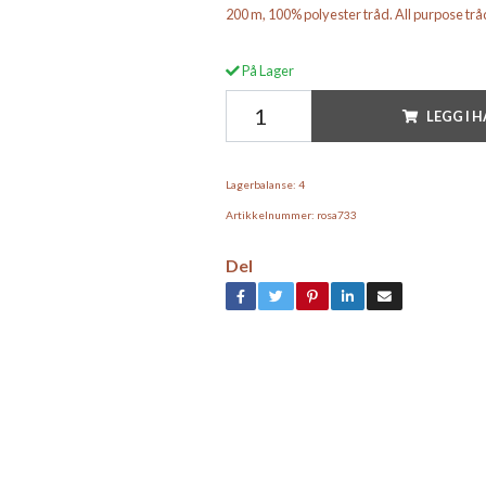
200 m, 100% polyester tråd. All purpose trå
På Lager
LEGG I 
Lagerbalanse:
4
Artikkelnummer:
rosa733
Del