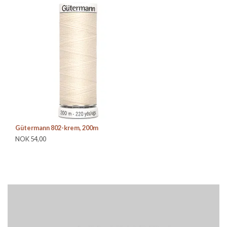
Gütermann 802-krem, 200m
Gü
NOK 54,00
NO