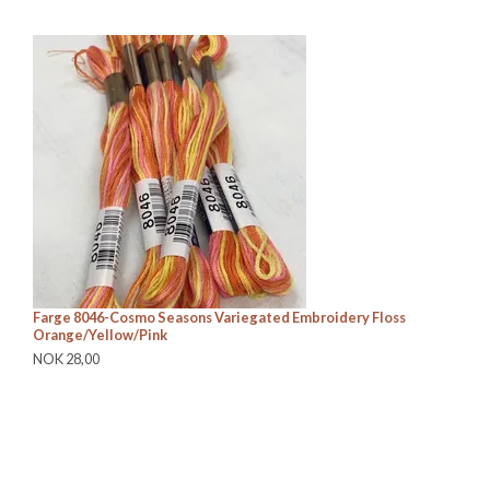
Farge 8046-Cosmo Seasons Variegated Embroidery Floss
Fa
Orange/Yellow/Pink
NO
NOK 28,00