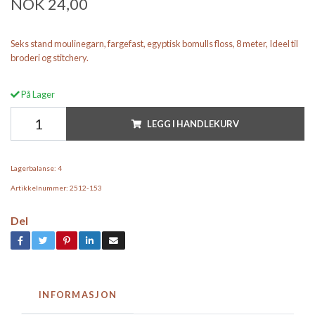
NOK 24,00
Seks stand moulinegarn, fargefast, egyptisk bomulls floss, 8 meter, Ideel til
broderi og stitchery.
På Lager
LEGG I HANDLEKURV
Lagerbalanse:
4
Artikkelnummer:
2512-153
Del
INFORMASJON