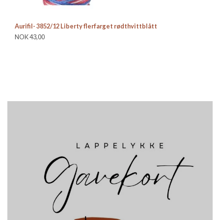
Aurifil- 3852/12 Liberty flerfarget rødthvittblått
Au
NOK 43,00
NO