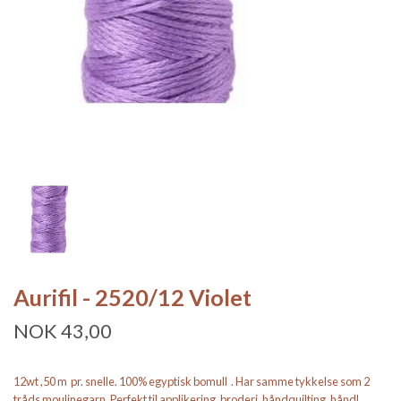
Aurifil - 2520/12 Violet
NOK 43,00
12wt ,50 m pr. snelle. 100% egyptisk bomull . Har samme tykkelse som 2
tråds moulinegarn. Perfekt til applikering, broderi, håndquilting, håndl