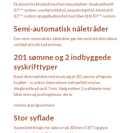
Eksklusivt trykfodskit med fem bonusfødder: Smalkantfod til
IDT™-system, usynlig lynlåsfod, paspoleringsfod, lidsefod til
IDT™-system og applikationsfod med åben tå til IDT™-system.
Semi-automatisk nåletråder
Den semi-automatiske nåletråder gør det nemt at tråde nålene
ved blot at trykke på en knap.
201 sømme og 2 indbyggede
syskrifttyper
Boost din kreativitet med et udvalg af 201 sømme af højeste
kvalitet – sy unikke dekorationer helt perfekt med en
stingbredde på op til 7 mm. Vælg mellem 2 syalfabeter med
både store og små bogstaver, der er
nemme at programmere.
Stor syflade
Syområdet til højre for nålen er på 200 mm (7.87”) og giver