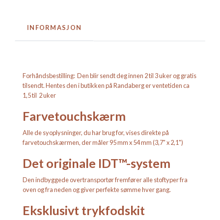
INFORMASJON
Forhåndsbestilling: Den blir sendt deg innen 2 til 3 uker og gratis
tilsendt. Hentes den i butikken på Randaberg er ventetiden ca
1,5 til 2 uker
Farvetouchskærm
Alle de syoplysninger, du har brug for, vises direkte på
farvetouchskærmen, der måler 95 mm x 54 mm (3,7" x 2,1")
Det originale IDT™-system
Den indbyggede overtransportør fremfører alle stoftyper fra
oven og fra neden og giver perfekte sømme hver gang.
Eksklusivt trykfodskit