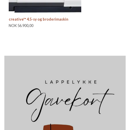
creative™ 4.5-sy og broderimaskin
Pf
NOK 56.900,00
NO