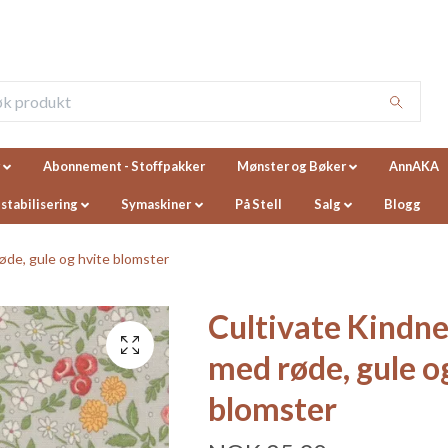
Abonnement - Stoffpakker
Mønster og Bøker
AnnAKA
 stabilisering
Symaskiner
På Stell
Salg
Blogg
øde, gule og hvite blomster
Cultivate Kindne
med røde, gule o
blomster