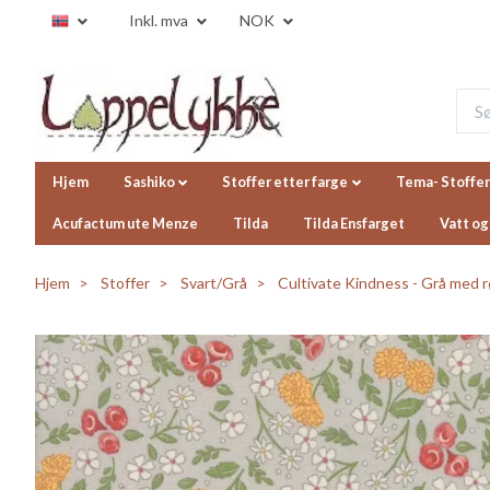
Inkl. mva
NOK
Hjem
Sashiko
Stoffer etter farge
Tema- Stoffer
Acufactum ute Menze
Tilda
Tilda Ensfarget
Vatt og
Hjem
Stoffer
Svart/Grå
Cultivate Kindness - Grå med r