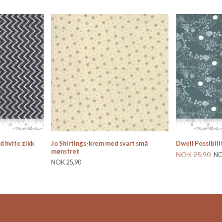
d hvite zikk
Jo Shirtings-krem med svart små
Dwell Possibili
mønstret
NOK 25,90
NO
NOK 25,90