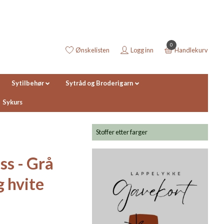
0
Ønskelisten
Logg inn
Handlekurv
Sytilbehør
Sytråd og Broderigarn
Sykurs
Stoffer etter farger
ss - Grå
g hvite