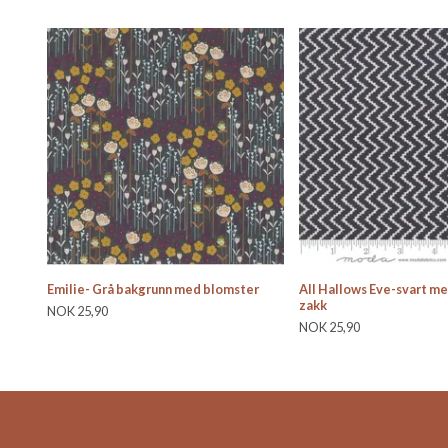
Emilie- Grå bakgrunn med blomster
All Hallows Eve-svart me
zakk
NOK 25,90
NOK 25,90