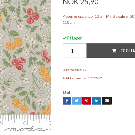
NOK 25,90
Prisen er oppgitt pr.10 cm. Minste salg er 3
110 cm
På Lager
LEGG I 
Lagerbalanse:
87
Artikkelnummer:
19932-12
Del