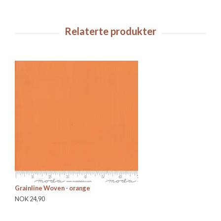
Grainline Woven - orange
Al
NOK 24,90
NO