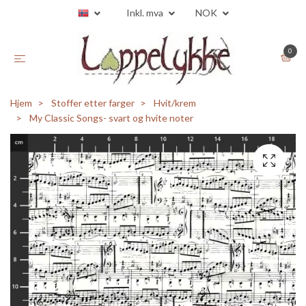
Inkl. mva
NOK
0
Hjem
Stoffer etter farger
Hvit/krem
My Classic Songs- svart og hvite noter