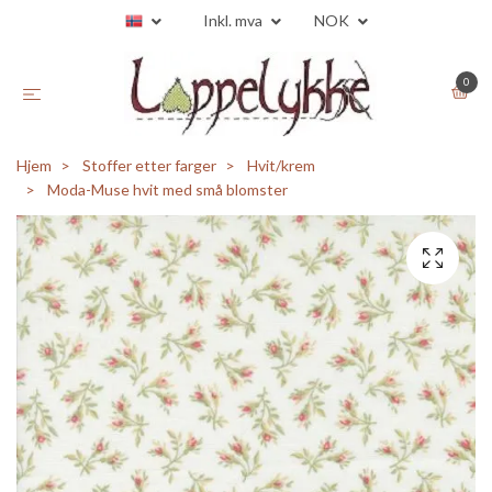
Inkl. mva
NOK
0
Hjem
Stoffer etter farger
Hvit/krem
Moda-Muse hvit med små blomster