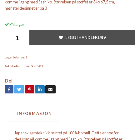
komme i gang med Sashiko. Størrelsen på stoffet er 34 x 67,5 cm,
mønsterdesignet er på 3
På Lager
LEGG I HANDLEKURV
Lagerbalanse:
3
Artikkelnummer:
SC-0201
Del
INFORMASJON
Japansk sømteknikk printet på 100% bomull. Dette er noe for
deg som vil komme i gang med Sashiko. Størrelsen på stoffet er