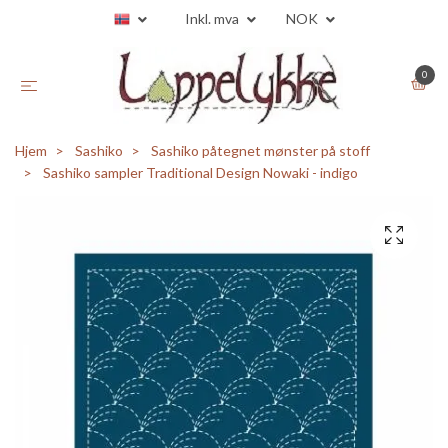
Inkl. mva
NOK
0
Hjem
Sashiko
Sashiko påtegnet mønster på stoff
Sashiko sampler Traditional Design Nowaki - indigo