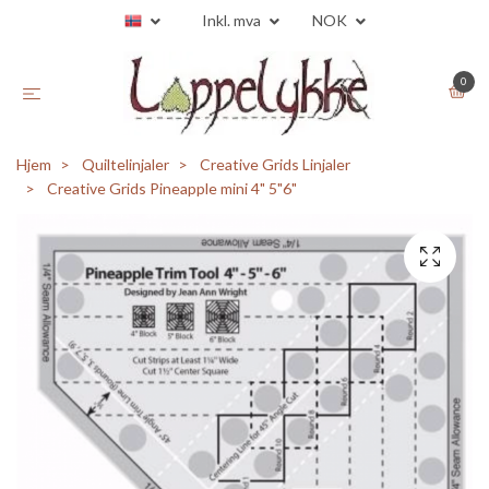
Inkl. mva
NOK
0
Hjem
Quiltelinjaler
Creative Grids Linjaler
Creative Grids Pineapple mini 4" 5"6"