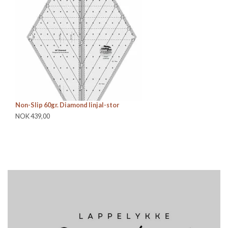
Non-Slip 60gr. Diamond linjal-stor
Cr
Ru
NOK 439,00
N