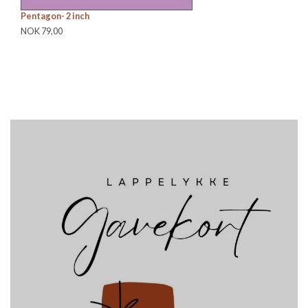
Pentagon- 2 inch
2,
NOK 79,00
NO