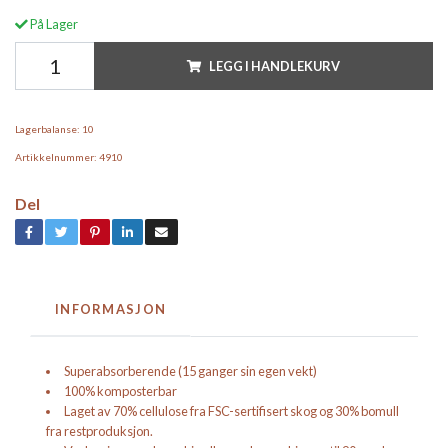
På Lager
LEGG I HANDLEKURV
Lagerbalanse:
10
Artikkelnummer:
4910
Del
INFORMASJON
Superabsorberende (15 ganger sin egen vekt)
100% komposterbar
Laget av 70% cellulose fra FSC-sertifisert skog og 30% bomull
fra restproduksjon.