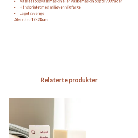
Vaskes i oppvaskmaskin eller vaskemaskin opp til 90 grader
Håndprintet med miljøvennlig farge
Laget i Sverige
.Størrelse
17x20cm