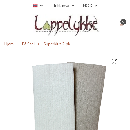
Inkl. mva
NOK
0
Hjem
På Stell
Superklut 2-pk